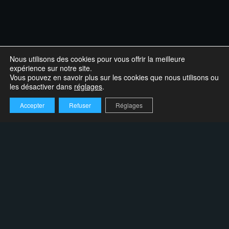
Nous utilisons des cookies pour vous offrir la meilleure
expérience sur notre site.
Vous pouvez en savoir plus sur les cookies que nous utilisons ou
les désactiver dans
réglages
.
Accepter
Refuser
Réglages
PLANIFIEZ VOTRE VISITE
À l’Odyssée des Bâtisseurs, plongez dans l'histoire captivante
du Lac-Saint-Jean et découvrez la culture vibrante du monde du
Lac.