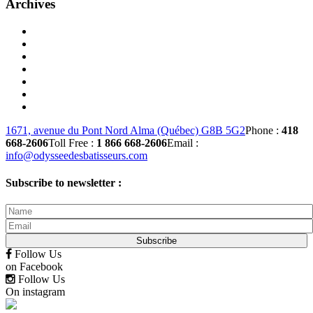
Archives
1671, avenue du Pont Nord Alma (Québec) G8B 5G2
Phone :
418
668-2606
Toll Free :
1 866 668-2606
Email :
info@odysseedesbatisseurs.com
Subscribe to newsletter :
Follow Us
on Facebook
Follow Us
On instagram