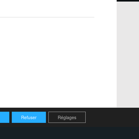
r
Refuser
Réglages