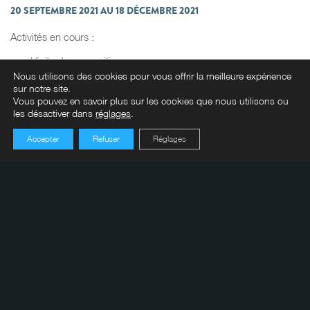
20 SEPTEMBRE 2021 AU 18 DÉCEMBRE 2021
Activités en cours :
Visite des expositions
Nous utilisons des cookies pour vous offrir la meilleure expérience
Au-delà de l’eau
sur notre site.
Vous pouvez en savoir plus sur les cookies que nous utilisons ou
Qui a tué Abraham Gallop?
les désactiver dans
réglages
.
L’Agence Spatiale Almatoise
Adrien Harvey laisse sa trace
Accepter
Refuser
Réglages
Dans l’oeil de Krieber
Randonnée sur le parcours extérieur avec accès au
belvédère du château d’eau
Boutique ouverte
Découvrez nos nouveaux circuits BaladoDécouverte dans
les quartiers Isle-Maligne et Riverbend. Téléchargez
l’application gratuite sur votre appareil mobile et allez
sillonner ces anciennes villes de compagnie!
Cliquez pour l’horaire et les tarifs