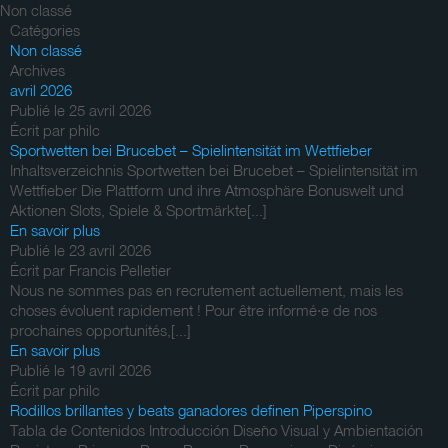
Non classé
Catégories
Non classé
Archives
avril 2026
Publié le 25 avril 2026
Écrit par philc
Sportwetten bei Brucebet – Spielintensität im Wettfieber
Inhaltsverzeichnis Sportwetten bei Brucebet – Spielintensität im
Wettfieber Die Plattform und ihre Atmosphäre Bonuswelt und
Aktionen Slots, Spiele & Sportmärkte[...]
En savoir plus
Publié le 23 avril 2026
Écrit par Francis Pelletier
Nous ne sommes pas en recrutement actuellement, mais les
choses évoluent rapidement ! Pour être informé·e de nos
prochaines opportunités,[...]
En savoir plus
Publié le 19 avril 2026
Écrit par philc
Rodillos brillantes y beats ganadores definen Piperspino
Tabla de Contenidos Introducción Diseño Visual y Ambientación